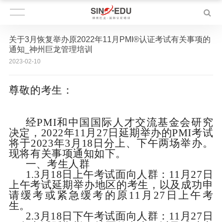
关于3月恢复举办原2022年11月PMI®认证考试有关事项的
通知_神州巨龙管理培训
2023-02-10
尊敬的考生：
经
PMI
和中国国际人才交流基金会研究
决定，
2022
年
11
月
27
日延期举办的
PMI
考试
将于
2023
年
3
月
18
日分上、下午两场举办。
现将有关事项通知如下。
一、考生人群
1.3
月
18
日上午考试面向人群：
11
月
27
日
上午考试延期举办地区的考生，以及成功申
请缓考或紧急缓考的原
11
月
27
日上午考
生。
2.3
月
18
日下午考试面向人群：
11
月
27
日