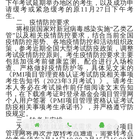
下午考试延期举办地区的考生，以及成功申
请缓考或紧急缓考的原
11
月
27
日下午考
生。
二、疫情防控要求
将根据国家对新冠病毒感染实施“乙类乙
管”以及相关疫情防控要求，结合当前全国
疫情防控形势、各地疫情防控和活动组织政
策，参考近期全国大型考试防疫政策，调整
考试疫情防控原则。考生疫情防控要求主要
包括加强考前健康监测、配合进行入场检
查、严格做好疫情防护等，具体见文末的
《
PMI
项目管理资格认证考试防疫相关事项
考生告知书（
2023
年
3
月考试）》。请考生
本人务必在考试操作前仔细阅读文末告知
书，在下载准考证时登录基金会项目管理网
个人用户签署《
PMI
项目管理资格认证考试
防疫相关事项考生承诺书》，并严格遵守防
疫规定。
三、转考点安排
为满足考生就近考试需求，基金会项目
管理网将再次开放转考点通道，需要转考点